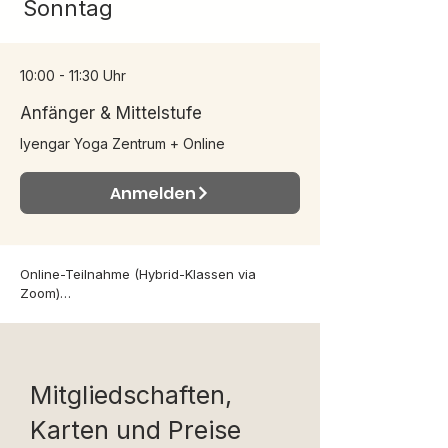
Sonntag
10:00 - 11:30 Uhr
Anfänger & Mittelstufe
Iyengar Yoga Zentrum + Online
Anmelden
Online-Teilnahme (Hybrid-Klassen via 
Zoom)

Alle Hybrid-Klassen können auch bequem 
live via Zoom von zu Hause aus besucht 
werden. Keine Sorge, falls du nur wenige 
Yoga-Hilfsmittel zu Hause hast – die 
Übungen werden entsprechend angepasst. 
Mitgliedschaften,
Empfehlenswert sind eine Yogamatte, etwas 
Karten und Preise
freie Wandfläche (alternativ eine 
geschlossene Tür) sowie, falls vorhanden, 